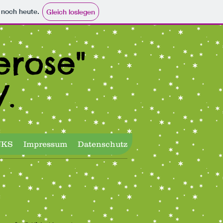
e noch heute.
Gleich loslegen
erose"
.
NKS
Impressum
Datenschutz