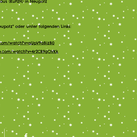
haus (KuFzH) in Neupotz
upotz" oder unter folgenden Links:
e.com/watch?v=qUpV9aBizB0
be.com/watch?v=4r2CB9gOVKk