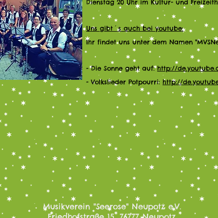
Dienstag 20 Uhr im Kultur- und Freizeit
Uns gibt´s auch bei youtube:
Ihr findet uns unter dem Namen "MVSNe
- Die Sonne geht auf:
http://de.youtub
- Volkslieder Potpourri:
http://de.youtu
Musikverein "Seerose" Neupotz e.V.
Friedhofstraße 15, 76777 Neupotz