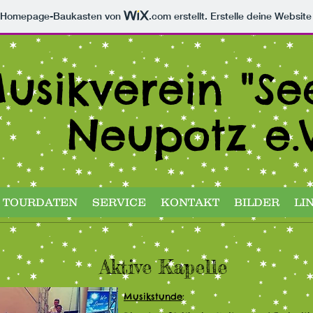
m Homepage-Baukasten von
.com
erstellt. Erstelle deine Websit
usikverein "Se
Neupotz e.V
TOURDATEN
SERVICE
KONTAKT
BILDER
LI
Aktive Kapelle
Musikstunde
: